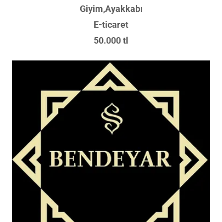
Giyim,Ayakkabı
E-ticaret
50.000 tl